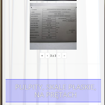
«
‹
›
»
3
z
3
PULPITY, SKALE PŁASKIE,
NA PRĘTACH