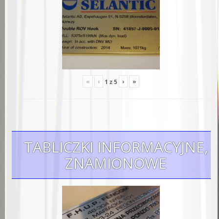
«
‹
›
»
1
z
5
TABLICZKI INFORMACYJNE,
ZNAMIONOWE