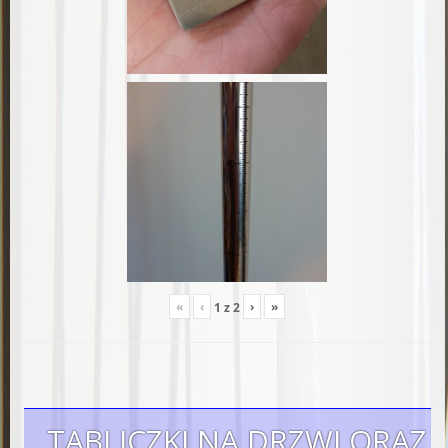
«
‹
›
»
1
z
2
TABLICZKI NA DRZWI ORAZ